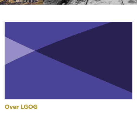
Over LGOG