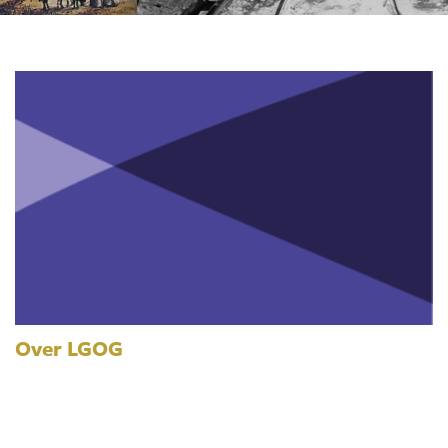
Over LGOG