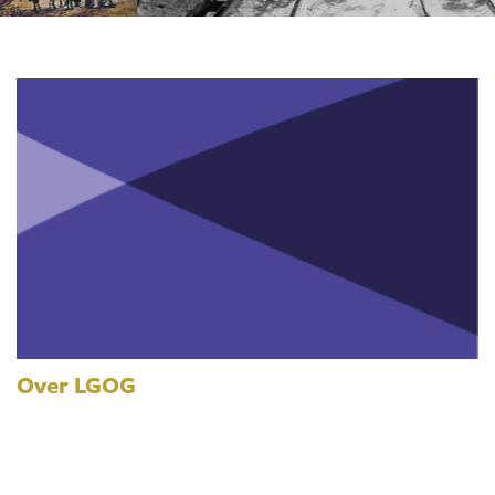
Over LGOG