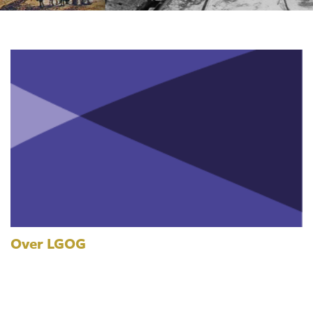
Over LGOG