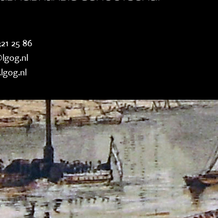
21 25 86
lgog.nl
lgog.nl