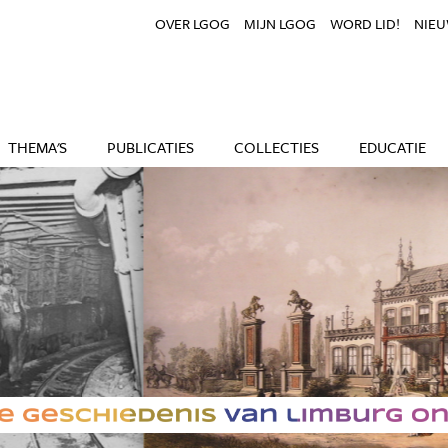
OVER LGOG
MIJN LGOG
WORD LID!
NIEU
THEMA'S
PUBLICATIES
COLLECTIES
EDUCATIE