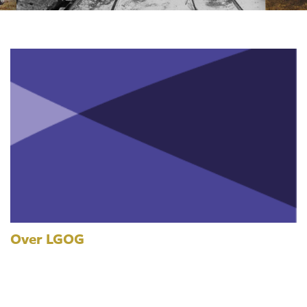
Over LGOG