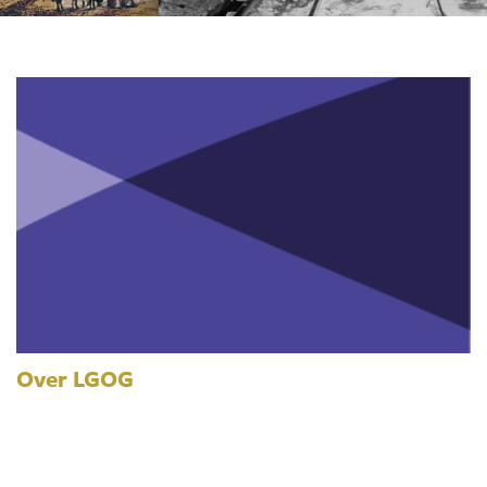
Over LGOG