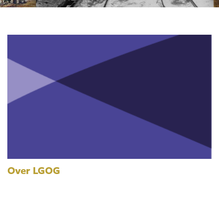
Over LGOG