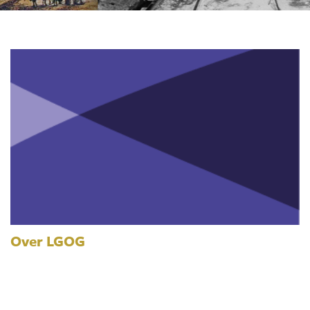
Over LGOG