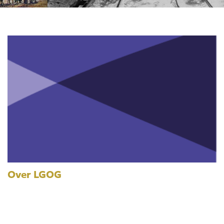
Over LGOG