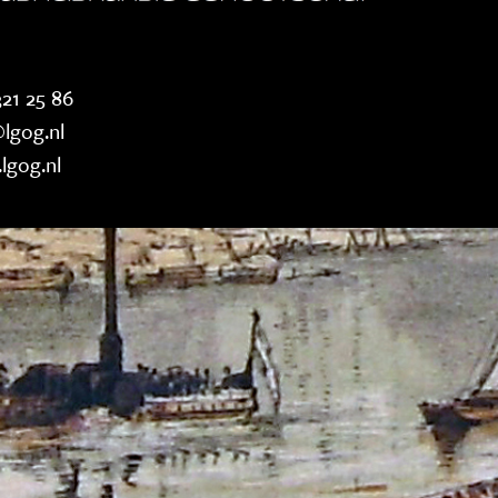
21 25 86
lgog.nl
lgog.nl