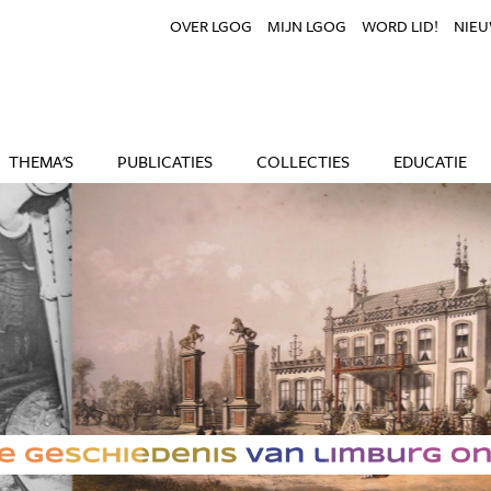
OVER LGOG
MIJN LGOG
WORD LID!
NIEU
THEMA'S
PUBLICATIES
COLLECTIES
EDUCATIE