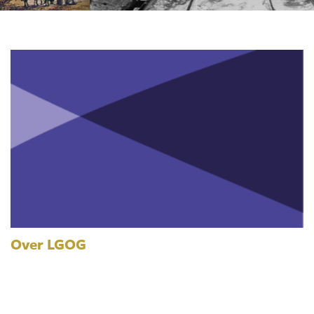
Over LGOG