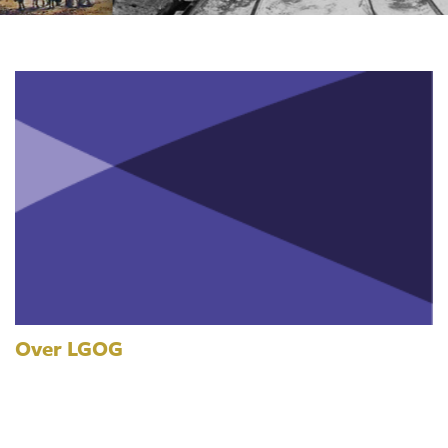
Over LGOG