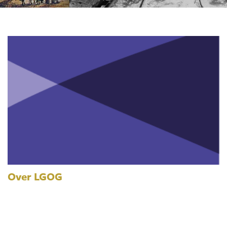
Over LGOG