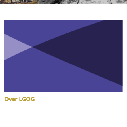
Over LGOG