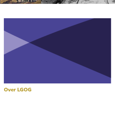
Over LGOG