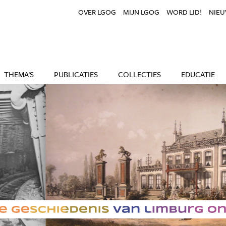
OVER LGOG
MIJN LGOG
WORD LID!
NIEU
THEMA'S
PUBLICATIES
COLLECTIES
EDUCATIE