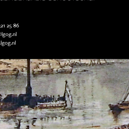
21 25 86
lgog.nl
lgog.nl