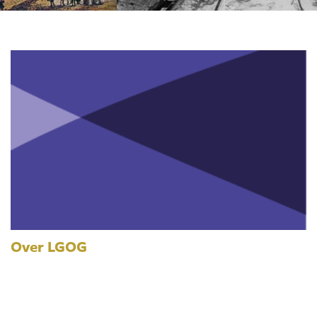
Over LGOG