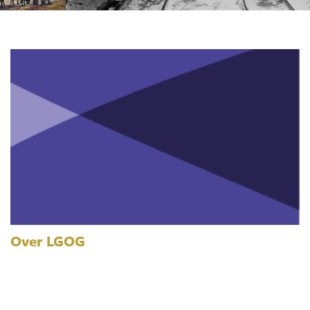
Over LGOG