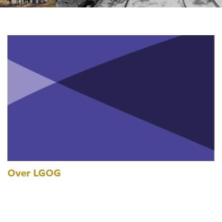
Over LGOG