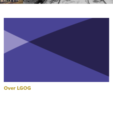
Over LGOG