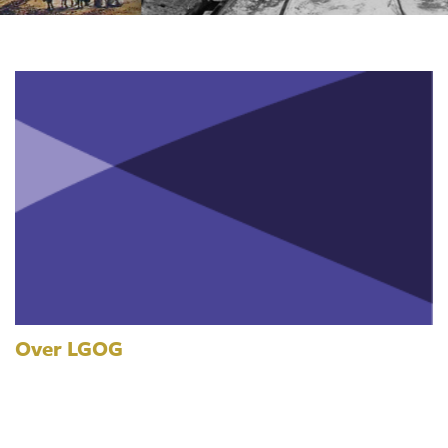
Over LGOG