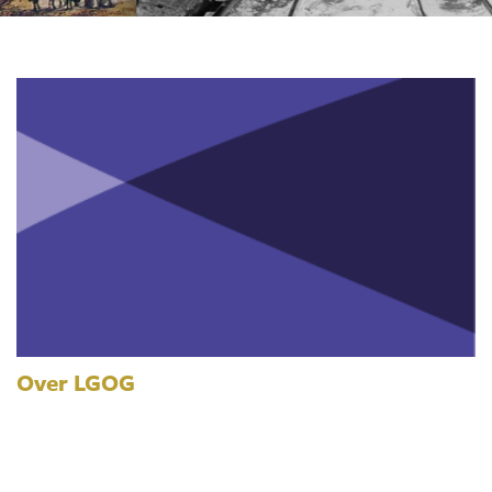
Over LGOG