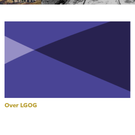
Over LGOG