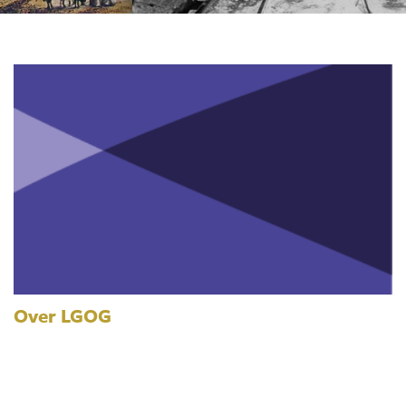
Over LGOG