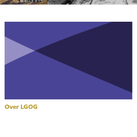
Over LGOG