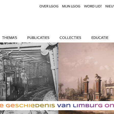
OVER LGOG
MIJN LGOG
WORD LID!
NIEU
THEMA'S
PUBLICATIES
COLLECTIES
EDUCATIE