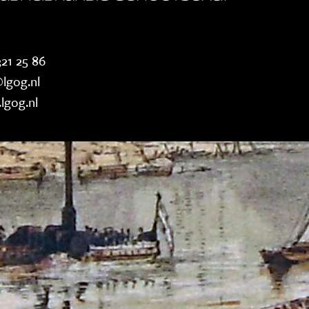
21 25 86
lgog.nl
lgog.nl