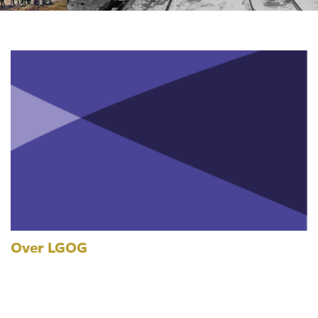
Over LGOG