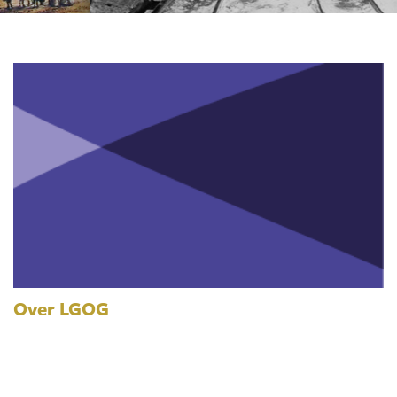
Over LGOG