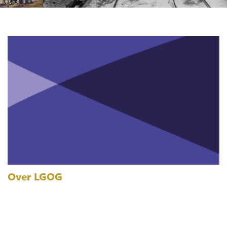
Over LGOG