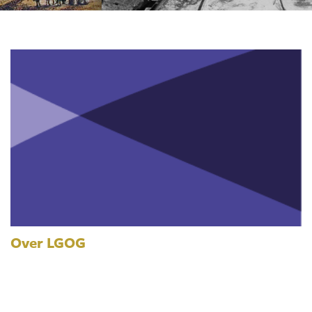
Over LGOG