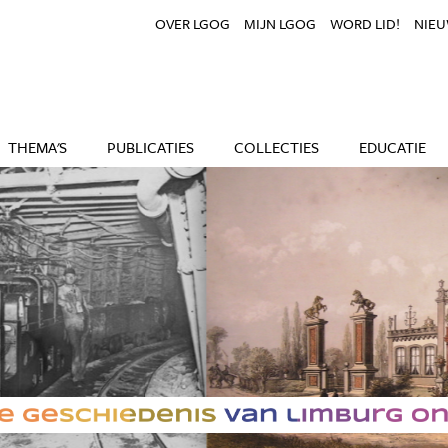
OVER LGOG
MIJN LGOG
WORD LID!
NIEU
THEMA'S
PUBLICATIES
COLLECTIES
EDUCATIE