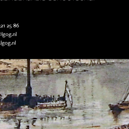
21 25 86
lgog.nl
lgog.nl