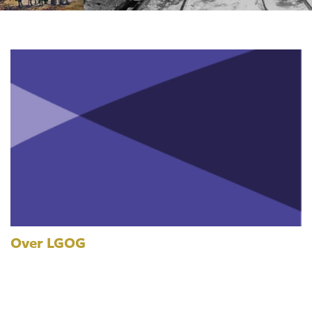
Over LGOG