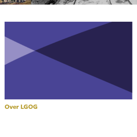
Over LGOG