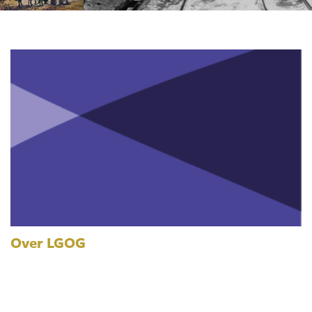
Over LGOG