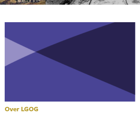
Over LGOG