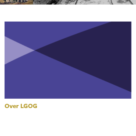
Over LGOG