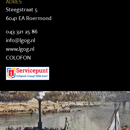
ADRES
Steegstraat 5
6041 EA Roermond
043 321 25 86
info@lgog.nl
www.lgog.nl
COLOFON