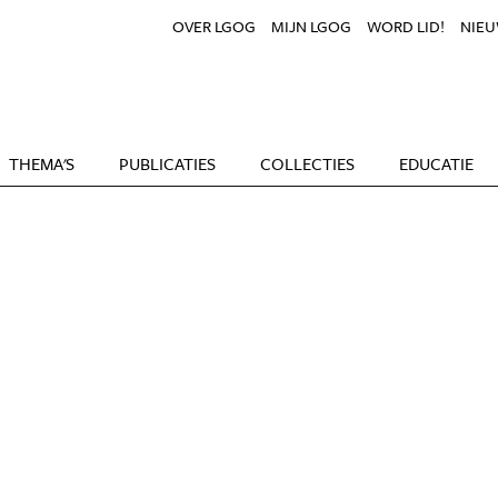
OVER LGOG
MIJN LGOG
WORD LID!
NIEU
THEMA'S
PUBLICATIES
COLLECTIES
EDUCATIE