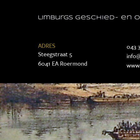
ADRES
043 3
Steegstraat 5
info@
6041 EA Roermond
www.