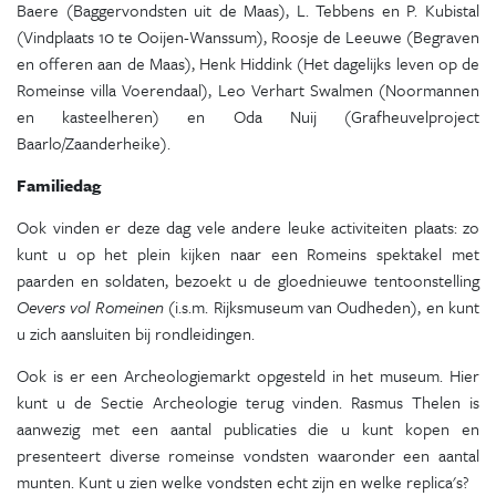
Baere (Baggervondsten uit de Maas), L. Tebbens en P. Kubistal
(Vindplaats 10 te Ooijen-Wanssum), Roosje de Leeuwe (Begraven
en offeren aan de Maas), Henk Hiddink (Het dagelijks leven op de
Romeinse villa Voerendaal), Leo Verhart Swalmen (Noormannen
en kasteelheren) en Oda Nuij (Grafheuvelproject
Baarlo/Zaanderheike).
Familiedag
Ook vinden er deze dag vele andere leuke activiteiten plaats: zo
kunt u op het plein kijken naar een Romeins spektakel met
paarden en soldaten, bezoekt u de gloednieuwe tentoonstelling
Oevers vol Romeinen
(i.s.m. Rijksmuseum van Oudheden), en kunt
u zich aansluiten bij rondleidingen.
Ook is er een Archeologiemarkt opgesteld in het museum. Hier
kunt u de Sectie Archeologie terug vinden. Rasmus Thelen is
aanwezig met een aantal publicaties die u kunt kopen en
presenteert diverse romeinse vondsten waaronder een aantal
munten. Kunt u zien welke vondsten echt zijn en welke replica's?