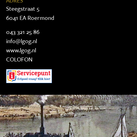
ADRES
Steegstraat 5
6041 EA Roermond
043 321 25 86
info@lgog.nl
www.lgog.nl
COLOFON