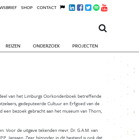
WSBRIEF
SHOP
CONTACT
REIZEN
ONDERZOEK
PROJECTEN
deel van het Limburgs Oorkondenboek betreffende
ntzelaers, gedeputeerde Cultuur en Erfgoed van de
erd een bezoek gebracht aan het museum van Thorn,
ten. Voor de uitgave tekenden mevr. Dr. G.A.M. van
.P. Janssen. Zeer bijzonder in dit bestand is ook dat