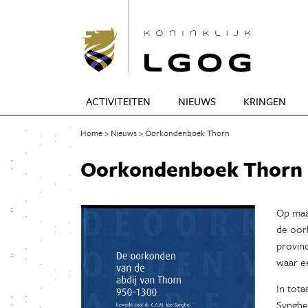
ACTIVITEITEN
NIEUWS
KRINGEN
Home
Nieuws
Oorkondenboek Thorn
Oorkondenboek Thorn
Op maa
de oor
provin
waar e
In tota
Synghel