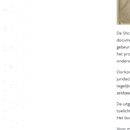
De Sti
documen
gebeurd
het pro
onders
Oorkon
juridis
tegeli
zeldzaa
De uit
toelic
Het boe
Voor m