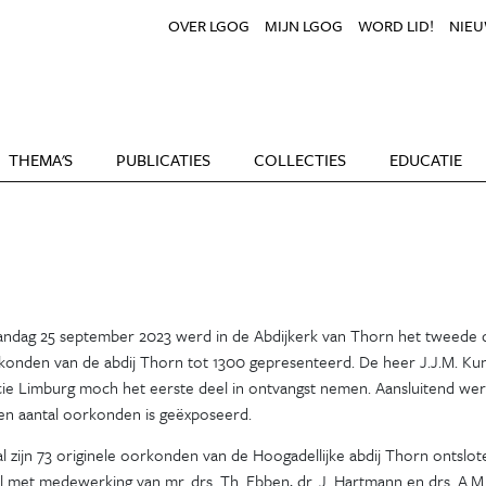
OVER LGOG
MIJN LGOG
WORD LID!
NIEU
THEMA'S
PUBLICATIES
COLLECTIES
EDUCATIE
ndag 25 september 2023 werd in de Abdijkerk van Thorn het tweede 
konden van de abdij Thorn tot 1300 gepresenteerd. De heer J.J.M. Ku
cie Limburg moch het eerste deel in ontvangst nemen. Aansluitend w
en aantal oorkonden is geëxposeerd.
al zijn 73 originele oorkonden van de Hoogadellijke abdij Thorn ontslo
 met medewerking van mr. drs. Th. Ebben, dr. J. Hartmann en drs. A.M.P