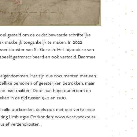
el gesteld om de oudst bewaarde schriftelijke
k makkelijk toegankelijk te maken. In 2022
senklooster van St. Gerlach. Het bijzondere van
 afgebeeld,getranscribeerd en ook vertaald. Daarmee
 eigendommen. Het zijn dus documenten met een
adellijke personen of geestelijken betrokken, maar
gewone man raakten. Door hun hoge ouderdom en
eken in de tijd tussen 950 en 1300.
n alle oorkonden, deels ook met een verhalende
ichting Limburgse Oorkonden: www.waarvanakte.eu .
lusief verzendkosten.