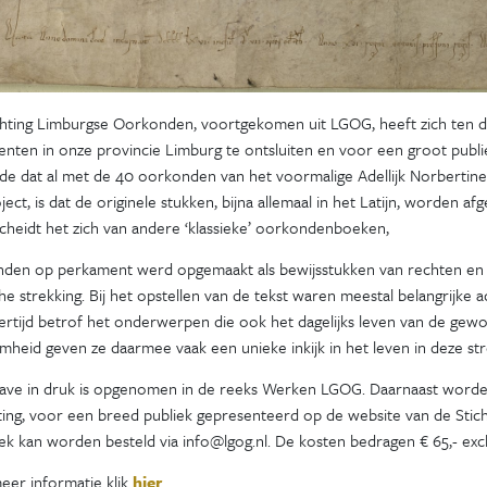
chting Limburgse Oorkonden, voortgekomen uit LGOG, heeft zich ten do
ten in onze provincie Limburg te ontsluiten en voor een groot publie
e dat al met de 40 oorkonden van het voormalige Adellijk Norbertines
ject, is dat de originele stukken, bijna allemaal in het Latijn, worden
cheidt het zich van andere ‘klassieke’ oorkondenboeken,
den op perkament werd opgemaakt als bewijsstukken van rechten en
che strekking. Bij het opstellen van de tekst waren meestal belangrijke 
jkertijd betrof het onderwerpen die ook het dagelijks leven van de 
mheid geven ze daarmee vaak een unieke inkijk in het leven in deze str
gave in druk is opgenomen in de reeks Werken LGOG. Daarnaast worde
hting, voor een breed publiek gepresenteerd op de website van de St
k kan worden besteld via info@lgog.nl. De kosten bedragen € 65,- exc
eer informatie klik
hier
.