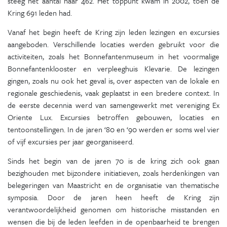
steeg het aantal naar 462. Het toppunt kwam in 2002, toen de
Kring 691 leden had.
Vanaf het begin heeft de Kring zijn leden lezingen en excursies
aangeboden. Verschillende locaties werden gebruikt voor die
activiteiten, zoals het Bonnefantenmuseum in het voormalige
Bonnefantenklooster en verpleeghuis Klevarie. De lezingen
gingen, zoals nu ook het geval is, over aspecten van de lokale en
regionale geschiedenis, vaak geplaatst in een bredere context. In
de eerste decennia werd van samengewerkt met vereniging Ex
Oriente Lux. Excursies betroffen gebouwen, locaties en
tentoonstellingen. In de jaren ‘80 en ‘90 werden er soms wel vier
of vijf excursies per jaar georganiseerd.
Sinds het begin van de jaren 70 is de kring zich ook gaan
bezighouden met bijzondere initiatieven, zoals herdenkingen van
belegeringen van Maastricht en de organisatie van thematische
symposia. Door de jaren heen heeft de Kring zijn
verantwoordelijkheid genomen om historische misstanden en
wensen die bij de leden leefden in de openbaarheid te brengen