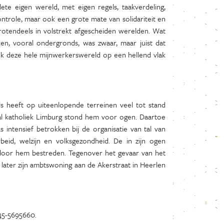
te eigen wereld, met eigen regels, taakverdeling,
ntrole, maar ook een grote mate van solidariteit en
otendeels in volstrekt afgescheiden werelden. Wat
n, vooral ondergronds, was zwaar, maar juist dat
ok deze hele mijnwerkerswereld op een hellend vlak
s heeft op uiteenlopende terreinen veel tot stand
al katholiek Limburg stond hem voor ogen. Daartoe
s intensief betrokken bij de organisatie van tal van
beid, welzijn en volksgezondheid. De in zijn ogen
 door hem bestreden. Tegenover het gevaar van het
n later zijn ambtswoning aan de Akerstraat in Heerlen
045-5695660.