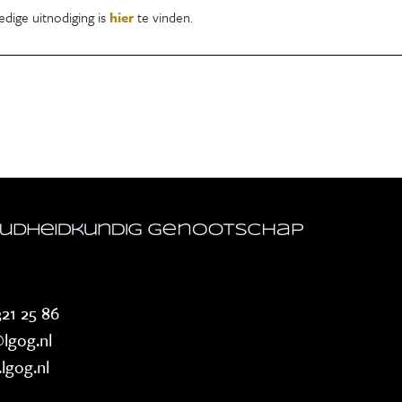
edige uitnodiging is
hier
te vinden.
21 25 86
lgog.nl
lgog.nl