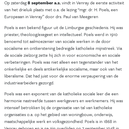
Op zaterdag
8 september a.s.
vindt in Venray de eerste activiteit
van het drieluik plaats met o.a. de lezing “mgr. dr. H. Poels, een
Europeaan in Venray” door drs. Paul van Meegeren
Poels is een bekend figuur uit de Limburgse geschiedenis. Hij was
priester, theoloog/exegeet en intellectueel. Poels werd in 1910
benoemd tot aalmoezenier van sociale werken in de door
socialisme en ontkerstening bedreigde katholieke mijnstreek. Via
de sociale zielzorg zette hij zich in voor economische en sociale
verbeteringen. Poels was niet alleen een tegenstander van het
onkerkelijke en deels antikerkelijke socialisme, maar ook van het
liberalisme. Dat had juist voor de enorme verpaupering van de
industriearbeiders gezorgd.
Poels was een exponent van de katholieke sociale leer die een
harmonie nastreefde tussen werkgevers en werknemers. Hij was
intensief betrokken bij de organisatie van tal van katholieke
organisaties o.a. op het gebied van woningbouw, onderwijs,
maatschappelijke werk en volksgezondheid. Poels is in 1868 in
Venray geboren en is na zijn overlijden op 7 september 1948 in