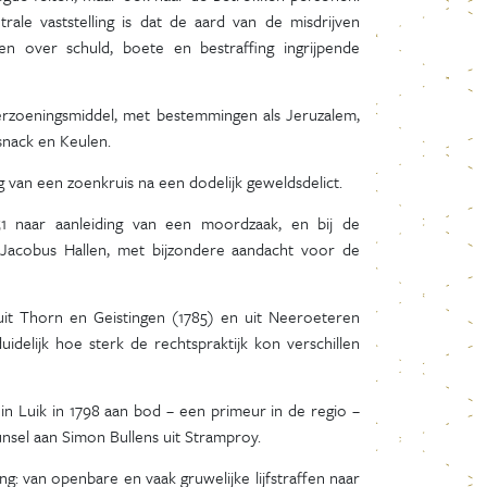
rale vaststelling is dat de aard van de misdrijven
n over schuld, boete en bestraffing ingrijpende
verzoeningsmiddel, met bestemmingen als Jeruzalem,
nack en Keulen.
g van een zoenkruis na een dodelijk geweldsdelict.
51 naar aanleiding van een moordzaak, en bij de
Jacobus Hallen, met bijzondere aandacht voor de
uit Thorn en Geistingen (1785) en uit Neeroeteren
idelijk hoe sterk de rechtspraktijk kon verschillen
in Luik in 1798 aan bod – een primeur in de regio –
unsel aan Simon Bullens uit Stramproy.
 van openbare en vaak gruwelijke lijfstraffen naar