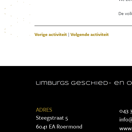
De voll
Vorige activiteit
|
Volgende activiteit
ADRES
043 3
Steegstraat 5
info@
6041 EA Roermond
www.