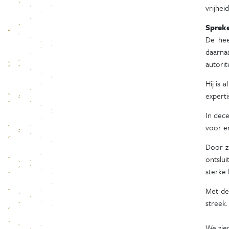
vrijhe
Sprek
De hee
daarna
autorit
Hij is 
experti
In dec
voor er
Door zi
ontslu
sterke
Met dez
streek.
We zien