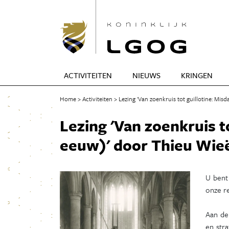
ACTIVITEITEN
NIEUWS
KRINGEN
Home
Activiteiten
Lezing 'Van zoenkruis tot guillotine: Mis
Lezing 'Van zoenkruis t
eeuw)' door Thieu Wie
U bent
onze r
Aan de
en stra