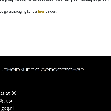
edige uitnodiging kunt u
hier
vinden.
21 25 86
lgog.nl
lgog.nl