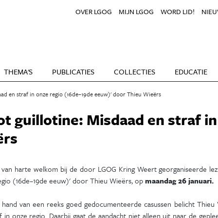
OVER LGOG
MIJN LGOG
WORD LID!
NIEU
THEMA'S
PUBLICATIES
COLLECTIES
EDUCATIE
daad en straf in onze regio (16de–19de eeuw)' door Thieu Wieërs
ot guillotine: Misdaad en straf 
ërs
 van harte welkom bij de door LGOG Kring Weert georganiseerde lezing
egio (16de–19de eeuw)' door Thieu Wieërs, op
maandag 26 januari.
 hand van een reeks goed gedocumenteerde casussen belicht Thieu Wie
f in onze regio. Daarbij gaat de aandacht niet alleen uit naar de gep