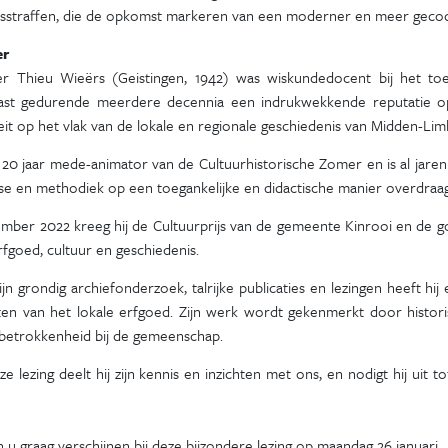
idsstraffen, die de opkomst markeren van een moderner en meer gecodi
er
r Thieu Wieërs (Geistingen, 1942) was wiskundedocent bij het to
ast gedurende meerdere decennia een indrukwekkende reputatie op 
eit op het vlak van de lokale en regionale geschiedenis van Midden-Li
al 20 jaar mede-animator van de Cultuurhistorische Zomer en is al jaren
se en methodiek op een toegankelijke en didactische manier overdraag
ember 2022 kreeg hij de Cultuurprijs van de gemeente Kinrooi en de g
fgoed, cultuur en geschiedenis.
jn grondig archiefonderzoek, talrijke publicaties en lezingen heeft hi
iten van het lokale erfgoed. Zijn werk wordt gekenmerkt door histor
 betrokkenheid bij de gemeenschap.
e lezing deelt hij zijn kennis en inzichten met ons, en nodigt hij uit
 u graag verschijnen bij deze bijzondere lezing op maandag 26 januari.