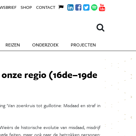
WSBRIEF
SHOP
CONTACT
REIZEN
ONDERZOEK
PROJECTEN
in onze regio (16de–19de
 'Van zoenkruis tot guillotine: Misdaad en straf in
ërs de historische evolutie van misdaad, misdrijf
leegde feiten, maar ook naar de betrokken personen: