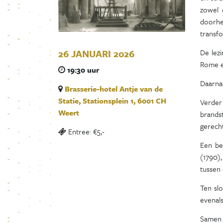
zowel 
doorhe
transf
De lez
26 JANUARI 2026
Rome e
19:30 uur
Daarnaa
Brasserie-hotel Antje van de
Statie, Stationsplein 1, 6001 CH
Verder
Weert
brands
gerecht
Entree: €5,-
Een be
(1790)
tussen
Ten slo
evenals
Samen 