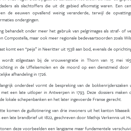
daders als slachtoffers die uit dit gebied afkomstig waren. Een cent
en de eeuwen opvallend weinig veranderde, terwijl de opvattinge
ormaties ondergingen.
ing behandelt onder meer het gebruik van pelgrimages als straf- of 
n Compostella, maar ook meer regionale bedevaartsoorden zoals Wils
st komt een “peijs” in Neeritter uit 1538 aan bod, evenals de oprichtin
 wordt stilgestaan bij de vrouwengratie in Thorn van 15 mei 16
tichting in de Uffelsemolen en de moord op een dienstmeid door 
elijke afhandeling in 1726.
langrijk onderdeel vormt de bespreking van de bokkenrijderszaken 
, met een late uitloper in Antwerpen in 1793. Deze dossiers maken du
 de lokale schepenbanken en het later ingevoerde Franse gerecht.
tte komen de guillotinering van drie inwoners uit het kanton Maaseik 
 een late brandbrief uit 1822, geschreven door Mathijs Verkennis uit H
tonen deze voorbeelden een langzame maar fundamentele verschuiving: