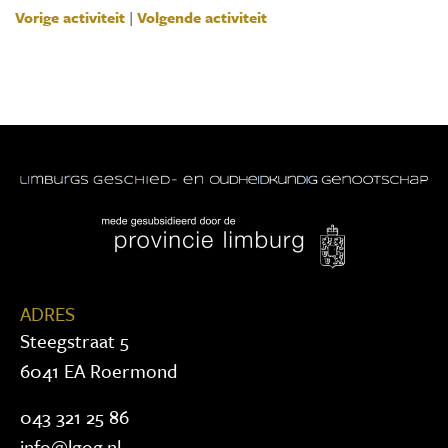
Vorige activiteit
|
Volgende activiteit
ADRES
Steegstraat 5
6041 EA Roermond
043 321 25 86
info@lgog.nl