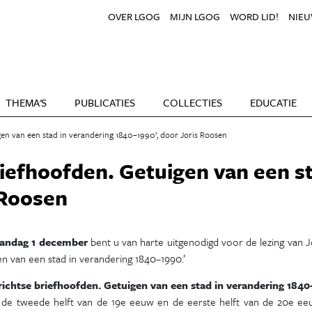
OVER LGOG
MIJN LGOG
WORD LID!
NIEU
THEMA'S
PUBLICATIES
COLLECTIES
EDUCATIE
gen van een stad in verandering 1840–1990’, door Joris Roosen
riefhoofden. Getuigen van een s
 Roosen
andag 1 december
bent u van harte uitgenodigd voor de lezing van Jo
n van een stad in verandering 1840–1990.’
ichtse briefhoofden. Getuigen van een stad in verandering 184
 de tweede helft van de 19e eeuw en de eerste helft van de 20e e