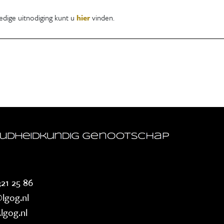
edige uitnodiging kunt u
hier
vinden.
21 25 86
lgog.nl
lgog.nl