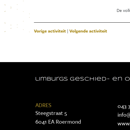
De voll
Vorige activiteit
|
Volgende activiteit
ADRES
043 3
Steegstraat 5
info@
6041 EA Roermond
www.