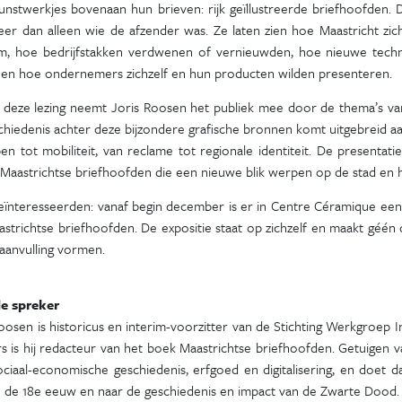
nstwerkjes bovenaan hun brieven: rijk geïllustreerde briefhoofden. D
er dan alleen wie de afzender was. Ze laten zien hoe Maastricht zich
m, hoe bedrijfstakken verdwenen of vernieuwden, hoe nieuwe techn
 en hoe ondernemers zichzelf en hun producten wilden presenteren.
 deze lezing neemt Joris Roosen het publiek mee door de thema’s van h
chiedenis achter deze bijzondere grafische bronnen komt uitgebreid a
en tot mobiliteit, van reclame tot regionale identiteit. De presenta
 Maastrichtse briefhoofden die een nieuwe blik werpen op de stad en 
eïnteresseerden: vanaf begin december is er in Centre Céramique een 
strichtse briefhoofden. De expositie staat op zichzelf en maakt géén 
aanvulling vormen.
e spreker
oosen is historicus en interim-voorzitter van de Stichting Werkgroep
 is hij redacteur van het boek Maastrichtse briefhoofden. Getuigen va
ociaal-economische geschiedenis, erfgoed en digitalisering, en doet
n de 18e eeuw en naar de geschiedenis en impact van de Zwarte Dood.