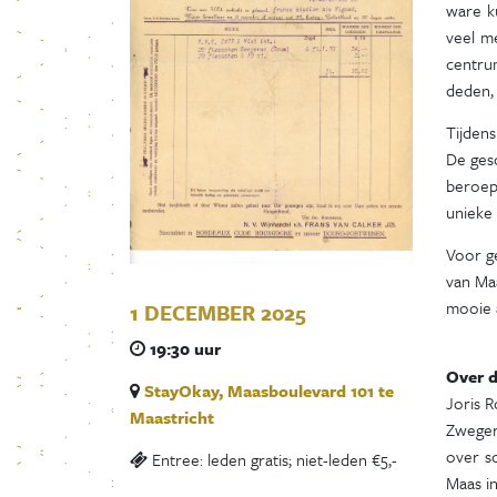
ware ku
veel me
centru
deden,
Tijdens
De ges
beroep
unieke
Voor g
van Maa
mooie 
1 DECEMBER 2025
19:30 uur
Over d
StayOkay, Maasboulevard 101 te
Joris R
Maastricht
Zwegers
over s
Entree: leden gratis; niet-leden €5,-
Maas i