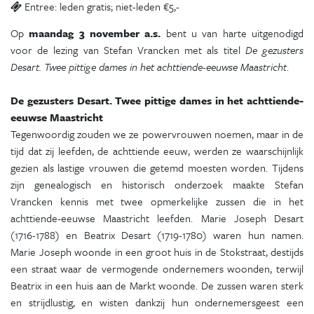
Entree: leden gratis; niet-leden €5,-
Op
maandag 3 november a.s.
bent u van harte uitgenodigd
voor de lezing van Stefan Vrancken met als titel
De gezusters
Desart. Twee pittige dames in het achttiende-eeuwse Maastricht
.
De gezusters Desart. Twee pittige dames in het achttiende-
eeuwse Maastricht
Tegenwoordig zouden we ze powervrouwen noemen, maar in de
tijd dat zij leefden, de achttiende eeuw, werden ze waarschijnlijk
gezien als lastige vrouwen die getemd moesten worden. Tijdens
zijn genealogisch en historisch onderzoek maakte Stefan
Vrancken kennis met twee opmerkelijke zussen die in het
achttiende-eeuwse Maastricht leefden. Marie Joseph Desart
(1716-1788) en Beatrix Desart (1719-1780) waren hun namen.
Marie Joseph woonde in een groot huis in de Stokstraat, destijds
een straat waar de vermogende ondernemers woonden, terwijl
Beatrix in een huis aan de Markt woonde. De zussen waren sterk
en strijdlustig, en wisten dankzij hun ondernemersgeest een